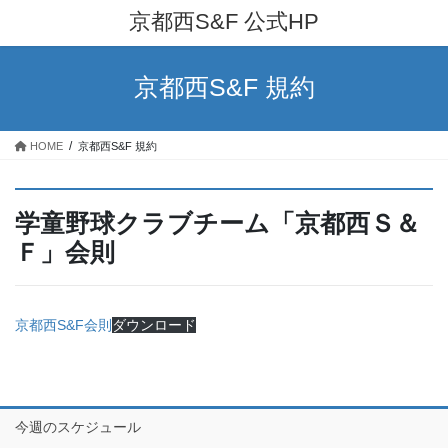
コ
ナ
京都西S&F 公式HP
ン
ビ
テ
ゲ
ン
ー
京都西S&F 規約
ツ
シ
へ
ョ
ス
ン
HOME
京都西S&F 規約
キ
に
ッ
移
プ
動
学童野球クラブチーム「京都西Ｓ＆
Ｆ」会則
京都西S&F会則
ダウンロード
今週のスケジュール