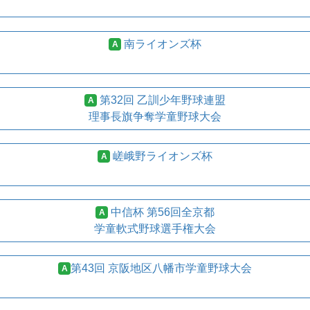
南ライオンズ杯
A
第32回 乙訓少年野球連盟
A
理事長旗争奪学童野球大会
嵯峨野ライオンズ杯
A
中信杯 第56回全京都
A
学童軟式野球選手権大会
第43回 京阪地区八幡市学童野球大会
A