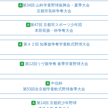
第34回 山科学童野球振興会・夏季大会
A
京都市長杯争奪大会
第47回 京都市スポーツ少年団
A
本部長旗・杯争奪大会
第４２回 知事旗争奪学童軟式野球大会
A
第12回リヴ旗争奪 春季学童野球大会
A
中信杯
A
第53回全京都学童軟式野球春季大会
第14回 京都府少年野球
A