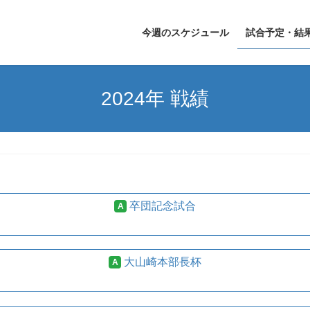
今週のスケジュール
試合予定・結
2024年 戦績
卒団記念試合
A
大山崎本部長杯
A