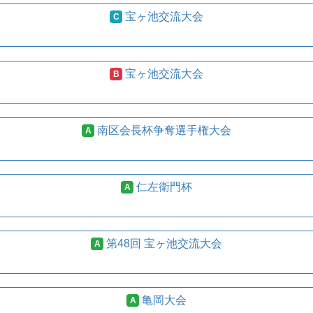
宝ヶ池交流大会
C
宝ヶ池交流大会
B
南区会長杯争奪選手権大会
A
仁左衛門杯
A
第48回 宝ヶ池交流大会
A
亀岡大会
A