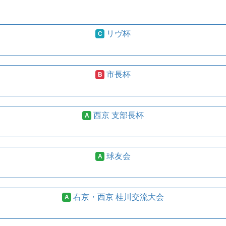
リヴ杯
C
市長杯
B
西京 支部長杯
A
球友会
A
右京・西京 桂川交流大会
A