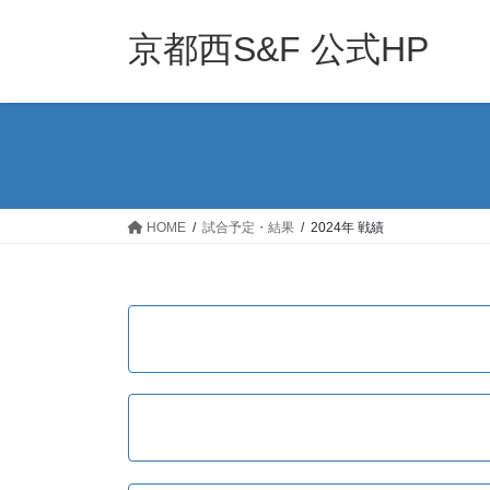
コ
ナ
ン
ビ
京都西S&F 公式HP
テ
ゲ
ン
ー
ツ
シ
へ
ョ
ス
ン
キ
に
ッ
移
HOME
試合予定・結果
2024年 戦績
プ
動