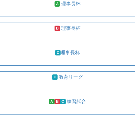
理事長杯
A
理事長杯
B
理事長杯
C
教育リーグ
C
練習試合
A
B
C