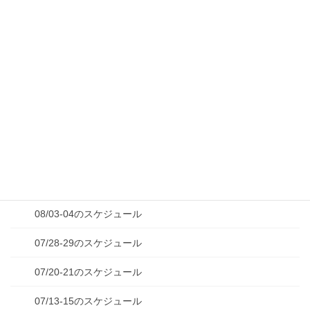
09/28-29のスケジュール
09/21-23のスケジュール
09/14-16のスケジュール
09/07-08のスケジュール
08/31-01のスケジュール
08/24-25のスケジュール
08/17-18のスケジュール
08/03-04のスケジュール
07/28-29のスケジュール
07/20-21のスケジュール
07/13-15のスケジュール