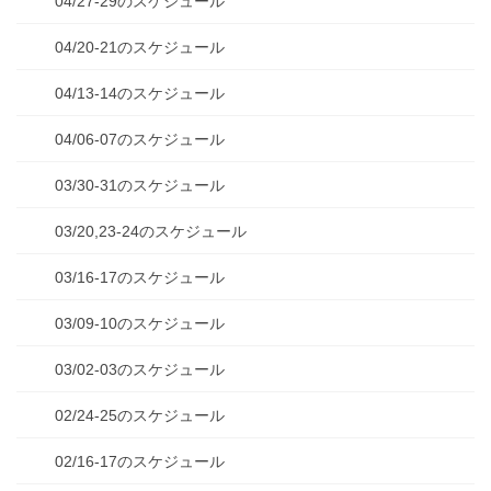
04/27-29のスケジュール
04/20-21のスケジュール
04/13-14のスケジュール
04/06-07のスケジュール
03/30-31のスケジュール
03/20,23-24のスケジュール
03/16-17のスケジュール
03/09-10のスケジュール
03/02-03のスケジュール
02/24-25のスケジュール
02/16-17のスケジュール