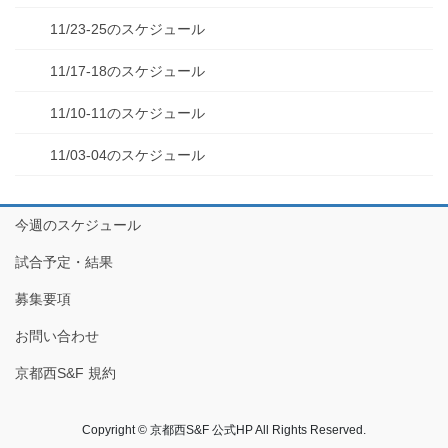
11/23-25のスケジュール
11/17-18のスケジュール
11/10-11のスケジュール
11/03-04のスケジュール
今週のスケジュール
試合予定・結果
募集要項
お問い合わせ
京都西S&F 規約
Copyright © 京都西S&F 公式HP All Rights Reserved.