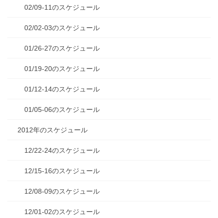
02/09-11のスケジュール
02/02-03のスケジュール
01/26-27のスケジュール
01/19-20のスケジュール
01/12-14のスケジュール
01/05-06のスケジュール
2012年のスケジュール
12/22-24のスケジュール
12/15-16のスケジュール
12/08-09のスケジュール
12/01-02のスケジュール