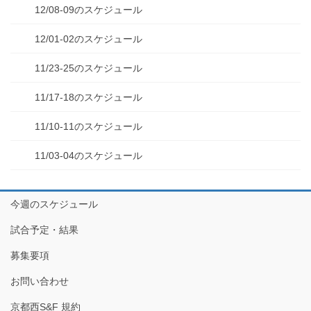
12/08-09のスケジュール
12/01-02のスケジュール
11/23-25のスケジュール
11/17-18のスケジュール
11/10-11のスケジュール
11/03-04のスケジュール
今週のスケジュール
試合予定・結果
募集要項
お問い合わせ
京都西S&F 規約