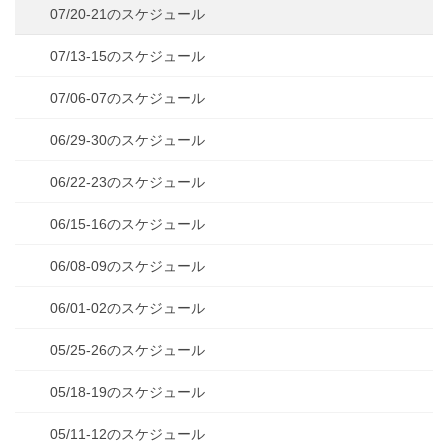
07/20-21のスケジュール
07/13-15のスケジュール
07/06-07のスケジュール
06/29-30のスケジュール
06/22-23のスケジュール
06/15-16のスケジュール
06/08-09のスケジュール
06/01-02のスケジュール
05/25-26のスケジュール
05/18-19のスケジュール
05/11-12のスケジュール