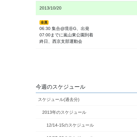
2013/10/20
全員
06:30 集合@境谷G、出発
07:00までに嵐山東公園到着
終日、西京支部運動会
今週のスケジュール
スケジュール(過去分)
2013年のスケジュール
12/14-15のスケジュール