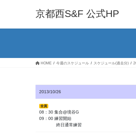
コ
ナ
ン
ビ
京都西S&F 公式HP
テ
ゲ
ン
ー
ツ
シ
へ
ョ
ス
ン
キ
に
ッ
移
HOME
今週のスケジュール
スケジュール(過去分)
プ
動
2013/10/26
全員
08：30 集合@境谷G
09：00 練習開始
終日通常練習