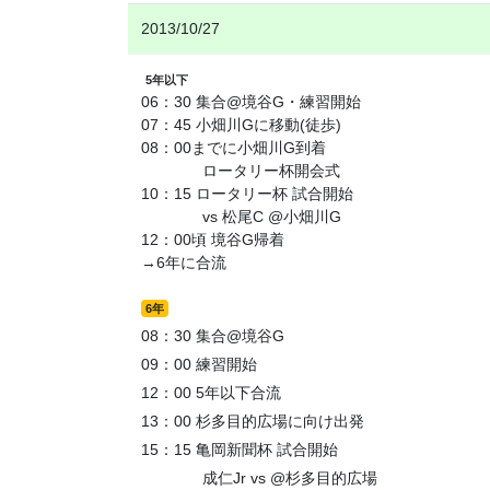
2013/10/27
5年以下
06：30 集合@境谷G・練習開始
07：45 小畑川Gに移動(徒歩)
08：00までに小畑川G到着
ロータリー杯開会式
10：15 ロータリー杯 試合開始
vs 松尾C @小畑川G
12：00頃 境谷G帰着
→6年に合流
6年
08：30 集合@境谷G
09：00 練習開始
12：00 5年以下合流
13：00 杉多目的広場に向け出発
15：15 亀岡新聞杯 試合開始
成仁Jr vs @杉多目的広場