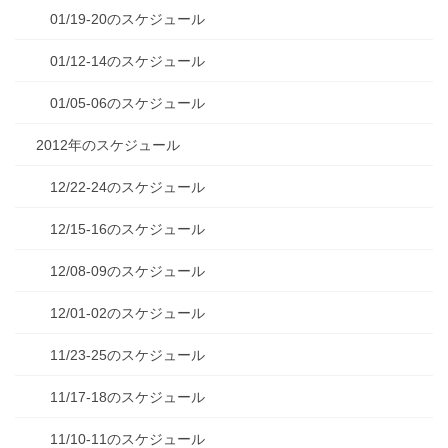
01/19-20のスケジュール
01/12-14のスケジュール
01/05-06のスケジュール
2012年のスケジュール
12/22-24のスケジュール
12/15-16のスケジュール
12/08-09のスケジュール
12/01-02のスケジュール
11/23-25のスケジュール
11/17-18のスケジュール
11/10-11のスケジュール