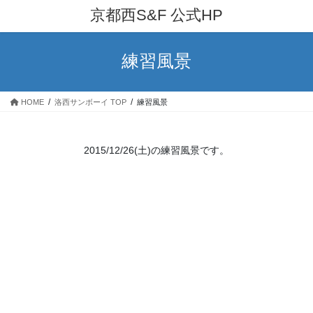
コ
ナ
京都西S&F 公式HP
ン
ビ
テ
ゲ
ン
ー
練習風景
ツ
シ
へ
ョ
ス
ン
HOME
洛西サンボーイ TOP
練習風景
キ
に
ッ
移
プ
動
2015/12/26(土)の練習風景です。