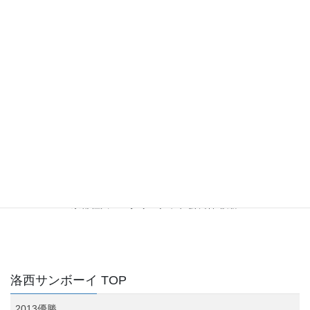
コ
ナ
京都西S&F 公式HP
ン
ビ
テ
ゲ
ン
ー
2013優勝
ツ
シ
へ
ョ
ス
ン
HOME
洛西サンボーイ TOP
2013優勝
キ
に
ッ
移
プ
動
西京・理事長杯争奪リーグ戦 優勝
京都桂川ロータリークラブ会長杯 優勝
洛西サンボーイ TOP
2013優勝