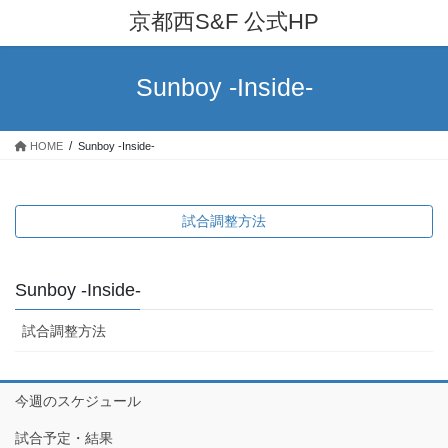
コ
ナ
京都西S&F 公式HP
ン
ビ
テ
ゲ
ン
ー
Sunboy -Inside-
ツ
シ
へ
ョ
ス
ン
HOME
Sunboy -Inside-
キ
に
ッ
移
プ
動
試合調整方法
Sunboy -Inside-
試合調整方法
今週のスケジュール
試合予定・結果