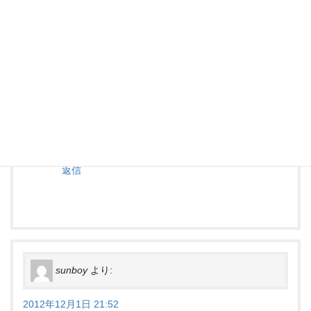
2012年11月25日 21:47
中村さん、相手チームの状況、ありがとうござ
います。
西山です。
来週は、準決勝・決勝ですね。
どちらか・・・ではなく、スパッと両方取って
もらいたいものですね！
返信
sunboy
より:
2012年12月1日 21:52