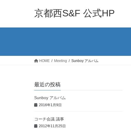
コ
ナ
ン
ビ
京都西S&F 公式HP
テ
ゲ
ン
ー
ツ
シ
へ
ョ
ス
ン
キ
に
ッ
移
HOME
Meeting
Sunboy アルバム
プ
動
最近の投稿
Sunboy アルバム
2016年1月9日
コーチ会議 議事
2012年11月25日