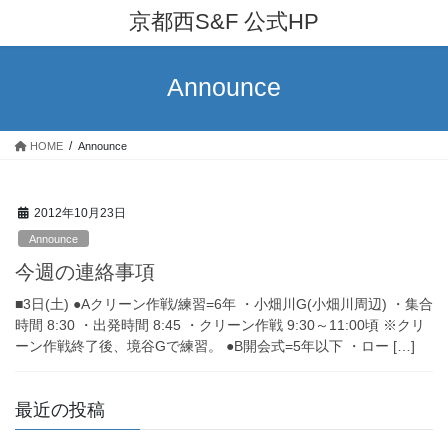
コ
ナ
京都西S&F 公式HP
ン
ビ
テ
ゲ
ン
ー
Announce
ツ
シ
へ
ョ
ス
ン
HOME
Announce
キ
に
ッ
移
プ
動
2012年10月23日
Announce
今週の連絡事項
■3日(土) ●Aクリーン作戦/練習=6年 ・小畑川G(小畑川周辺) ・集合
時間 8:30 ・出発時間 8:45 ・クリーン作戦 9:30～11:00頃 ※クリ
ーン作戦終了後、境谷Gで練習。 ●B開会式=5年以下 ・ロー […]
最近の投稿