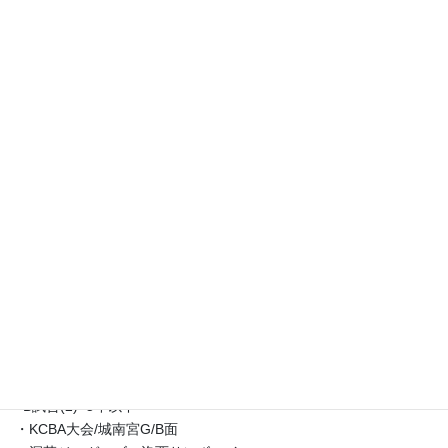
※クリーン作戦終了後、境谷Gで練習。
●B開会式=5年以下
・ロータリー杯/小畑川G
・集合時間 6:50
・出発時間 7:00
・開会式 8:00(選手集合7:30)
※団旗、プラカード持参。
※式後、境谷Gへ。
●B試合(1)=5年以下
・ロータリー杯/小畑川G/A面
・洛西サンボーイvsメッツ.バンブー合同
・出発時間 10:15
・試合開始 11:30
※試合後、城南宮Gへ。
※おにぎりは、朝から持参。
●B試合(2)=5年以下
・KCBA大会/城南宮G/B面