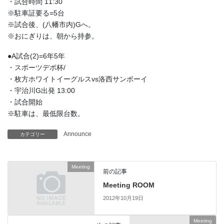
・試合時間 11:30
※駐車証要る=5台
※試合後、(八幡市内)Gへ。
※おにぎりは、朝から持参。
●A試合(2)=6年5年
・スポーツデポ杯/
・枚方ホワイトイーグルスvs洛西サンボーイ
・宇治川G出発 13:00
・試合開始
※駐車は、最低限台数。
Announce
カテゴリー
Meeting
前の記事
Meeting ROOM
2012年10月19日
Meeting