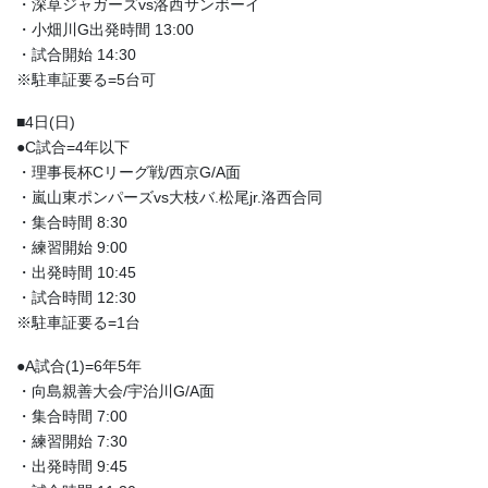
・深草ジャガーズvs洛西サンボーイ
・小畑川G出発時間 13:00
・試合開始 14:30
※駐車証要る=5台可
■4日(日)
●C試合=4年以下
・理事長杯Cリーグ戦/西京G/A面
・嵐山東ポンパーズvs大枝バ.松尾jr.洛西合同
・集合時間 8:30
・練習開始 9:00
・出発時間 10:45
・試合時間 12:30
※駐車証要る=1台
●A試合(1)=6年5年
・向島親善大会/宇治川G/A面
・集合時間 7:00
・練習開始 7:30
・出発時間 9:45