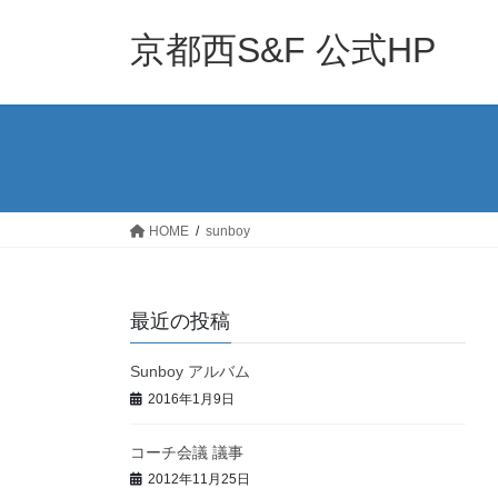
コ
ナ
ン
ビ
京都西S&F 公式HP
テ
ゲ
ン
ー
ツ
シ
へ
ョ
ス
ン
キ
に
ッ
移
HOME
sunboy
プ
動
最近の投稿
Sunboy アルバム
2016年1月9日
コーチ会議 議事
2012年11月25日